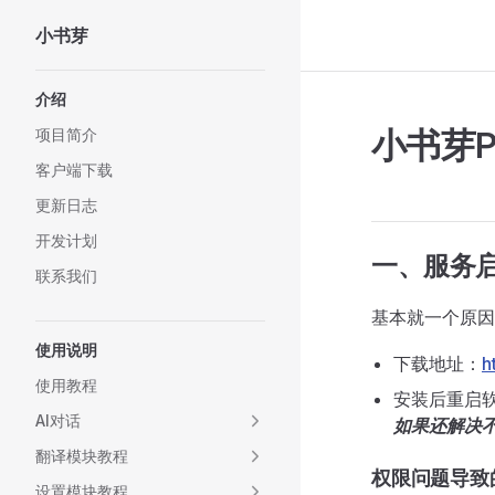
小书芽
Skip to content
Sidebar Navigation
介绍
小书芽
项目简介
客户端下载
更新日志
开发计划
一、服务
联系我们
基本就一个原因，下
使用说明
下载地址：
h
使用教程
安装后重启
AI对话
如果还解决
翻译模块教程
权限问题导致
设置模块教程