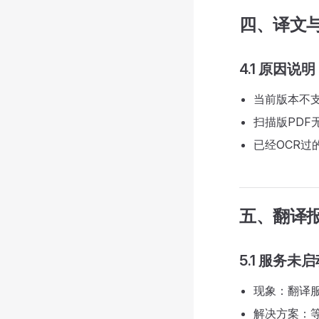
四、译文
4.1 原因说明
当前版本不支
扫描版PDF
已经OCR过
五、翻译
5.1 服务未
现象：翻译
解决方案：