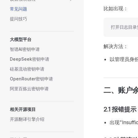
比如出现：
常见问题
提问技巧
打开日志目录失败:E
大模型平台
解决方法：
智谱AI密钥申请
以管理员身
DeepSeek密钥申请
硅基流动密钥申请
OpenRouter密钥申请
二、账户
阿里百炼云密钥申请
2.1 报错提示
相关开源项目
开源翻译引擎介绍
出现"Insu