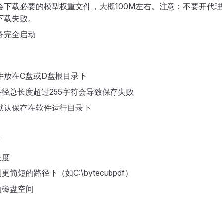
会下载必要的模型权重文件，大概100M左右。注意：不要开代
下载失败。
务完全启动
件放在C盘或D盘根目录下
路径总长度超过255字符会导致保存失败
默认保存在软件运行目录下
案
长度
简短的路径下（如C:\bytecubpdf）
的磁盘空间